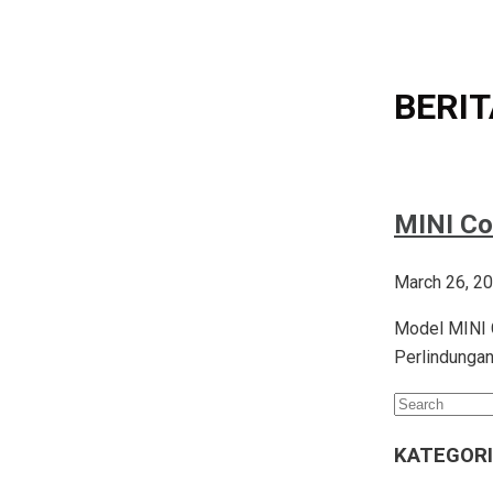
NEW MINI COOPER
NEW MINI COUTRYMAN
BERIT
MINI COUNTRYMAN
MINI 3 DOOR
MINI 5 DOOR
MINI Co
MINI CLUBMAN
MINI EDITION
March 26, 2
MINI PAUL SMITH EDITION
Model MINI C
Perlindunga
MINI 1965 VICTORY EDITION
Search
NEW JOHN COOPER WORKS PACK
for:
ALL
KATEGORI