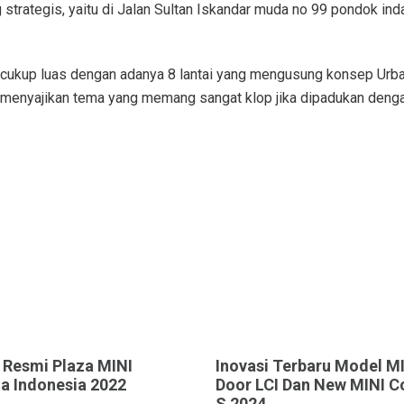
g strategis, yaitu di Jalan Sultan Iskandar muda no 99 pondok ind
a cukup luas dengan adanya 8 lantai yang mengusung konsep Urb
a menyajikan tema yang memang sangat klop jika dipadukan deng
 Resmi Plaza MINI
Inovasi Terbaru Model MI
a Indonesia 2022
Door LCI Dan New MINI C
S 2024