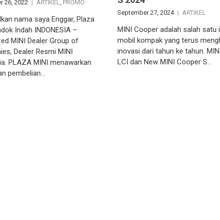
 26, 2022
ARTIKEL
,
PROMO
September 27, 2024
ARTIKEL
lkan nama saya Enggar, Plaza
MINI Cooper adalah salah satu 
ndok Indah INDONESIA –
mobil kompak yang terus meng
zed MINI Dealer Group of
inovasi dari tahun ke tahun. MIN
es, Dealer Resmi MINI
LCI dan New MINI Cooper S…
ia. PLAZA MINI menawarkan
an pembelian…