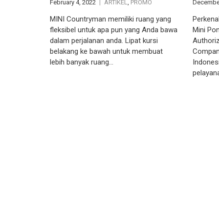
February 4, 2022
ARTIKEL
,
PROMO
December
MINI Countryman memiliki ruang yang
Perkena
fleksibel untuk apa pun yang Anda bawa
Mini Po
dalam perjalanan anda. Lipat kursi
Authori
belakang ke bawah untuk membuat
Compani
lebih banyak ruang…
Indones
pelayan